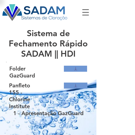
Sistema de
Fechamento Rápido
SADAM || HDI
Folder
GazGuard
Panfleto
155 -
Chlorine
Institute
1 - Apresentação GazGuard